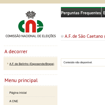
Passar
Skip to
Comissão Nacional de Eleições
para o
navigation
conteúdo
principal
A.F. de São Caetano
A decorrer
Conteúdo não disponível.
A.F. de Belinho (Esposende/Braga)
Menu principal
Página inicial
A CNE