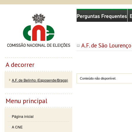
Passar
Skip to
Comissão Nacional de Eleições
para o
navigation
conteúdo
principal
A.F. de São Lourenço
A decorrer
Conteúdo não disponível.
A.F. de Belinho (Esposende/Braga)
Menu principal
Página inicial
A CNE