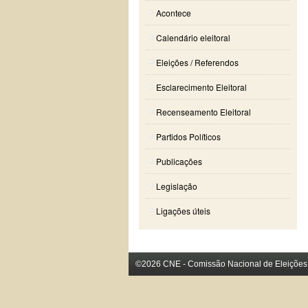
Acontece
Calendário eleitoral
Eleições / Referendos
Esclarecimento Eleitoral
Recenseamento Eleitoral
Partidos Políticos
Publicações
Legislação
Ligações úteis
©2026 CNE - Comissão Nacional de Eleições