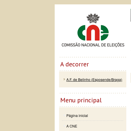
Passar
Skip to
Co
para o
navigation
conteúdo
principal
A decorrer
A.F. de Belinho (Esposende/Braga)
Menu principal
Página inicial
A CNE