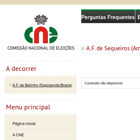
Passar
Skip to
Comissão Nacional de Eleições
para o
navigation
conteúdo
principal
A.F. de Sequeiros (A
A decorrer
Conteúdo não disponível.
A.F. de Belinho (Esposende/Braga)
Menu principal
Página inicial
A CNE