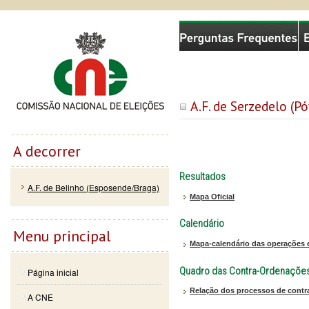
Passar
Skip to
Comissão Nacional de Eleições
para o
navigation
conteúdo
principal
A.F. de Serzedelo (
A decorrer
Resultados
A.F. de Belinho (Esposende/Braga)
Mapa Oficial
Calendário
Menu principal
Mapa-calendário das operações e
Quadro das Contra-Ordenaçõe
Página inicial
Relação dos processos de contr
A CNE