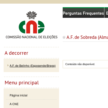
Passar
Skip to
Comissão Nacional de Eleições
para o
navigation
conteúdo
principal
A.F. de Sobreda (Alm
A decorrer
Conteúdo não disponível.
A.F. de Belinho (Esposende/Braga)
Menu principal
Página inicial
A CNE