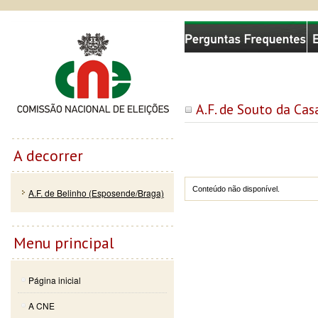
Passar
Skip to
Comissão Nacional de Eleições
para o
navigation
conteúdo
principal
A.F. de Souto da Cas
A decorrer
Conteúdo não disponível.
A.F. de Belinho (Esposende/Braga)
Menu principal
Página inicial
A CNE