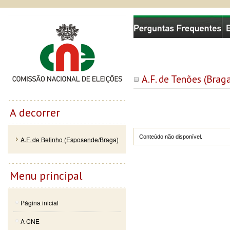
Passar
Skip to
Comissão Nacional de Eleições
para o
navigation
conteúdo
principal
A.F. de Tenões (Brag
A decorrer
Conteúdo não disponível.
A.F. de Belinho (Esposende/Braga)
Menu principal
Página inicial
A CNE