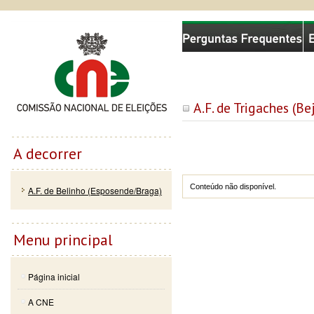
Passar
Skip to
Comissão Nacional de Eleições
para o
navigation
conteúdo
principal
A.F. de Trigaches (Be
A decorrer
Conteúdo não disponível.
A.F. de Belinho (Esposende/Braga)
Menu principal
Página inicial
A CNE