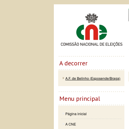
Passar
Skip to
Co
para o
navigation
conteúdo
principal
A decorrer
A.F. de Belinho (Esposende/Braga)
Menu principal
Página inicial
A CNE