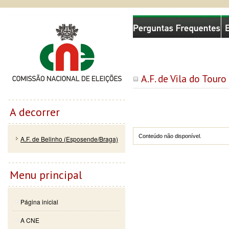
Passar
Skip to
Comissão Nacional de Eleições
para o
navigation
conteúdo
principal
A.F. de Vila do Tour
A decorrer
Conteúdo não disponível.
A.F. de Belinho (Esposende/Braga)
Menu principal
Página inicial
A CNE