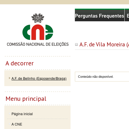
Passar
Skip to
Comissão Nacional de Eleições
para o
navigation
conteúdo
principal
A.F. de Vila Moreira
A decorrer
Conteúdo não disponível.
A.F. de Belinho (Esposende/Braga)
Menu principal
Página inicial
A CNE