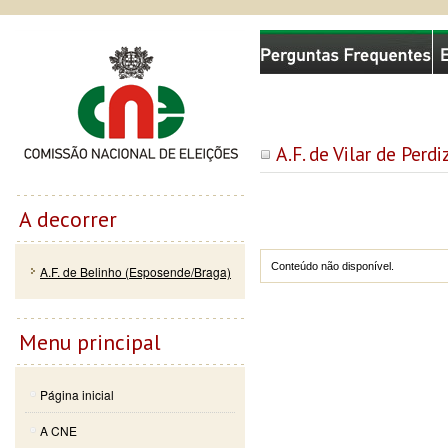
Passar
Skip to
Comissão Nacional de Eleições
para o
navigation
conteúdo
principal
A.F. de Vilar de Perd
A decorrer
Conteúdo não disponível.
A.F. de Belinho (Esposende/Braga)
Menu principal
Página inicial
A CNE