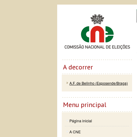
Passar
Skip to
Co
para o
navigation
conteúdo
principal
A decorrer
A.F. de Belinho (Esposende/Braga)
Menu principal
Página inicial
A CNE