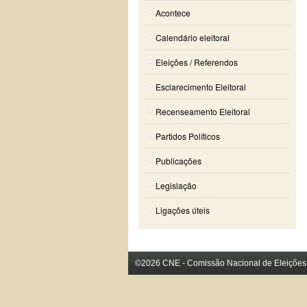
Acontece
Calendário eleitoral
Eleições / Referendos
Esclarecimento Eleitoral
Recenseamento Eleitoral
Partidos Políticos
Publicações
Legislação
Ligações úteis
©2026 CNE - Comissão Nacional de Eleições