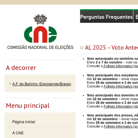
Passar
Skip to
Comissão Nacional de Eleições
para o
navigation
conteúdo
principal
AL 2025 – Voto Ante
Voto antecipado no território n
Entre
2 e 7 de outubro
– vote na
A decorrer
Consulte o
Folheto Informativo (mo
Voto antecipado dos estudante
Até
22 de setembro
– envie requ
Entre
29 de setembro e 2 de ou
A.F. de Belinho (Esposende/Braga)
Consulte o
Folheto Informativo (e
Voto antecipado dos doentes i
Até
22 de setembro
– envie requ
Entre
29 de setembro e 2 de ou
Menu principal
Consulte o
Folheto Informativo (d
Voto antecipado dos presos, não
Até
22 de setembro
– envie requ
Página inicial
Entre
29 de setembro e 2 de ou
Consulte o
Folheto Informativo (p
A CNE