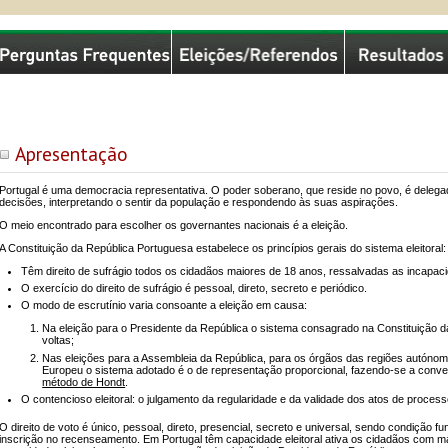
missão Nacional de Eleições
Apresentação
Portugal é uma democracia representativa. O poder soberano, que reside no povo, é dele
decisões, interpretando o sentir da população e respondendo às suas aspirações.
O meio encontrado para escolher os governantes nacionais é a eleição.
A Constituição da República Portuguesa estabelece os princípios gerais do sistema eleitoral:
Têm direito de sufrágio todos os cidadãos maiores de 18 anos, ressalvadas as incapacid
O exercício do direito de sufrágio é pessoal, direto, secreto e periódico.
O modo de escrutínio varia consoante a eleição em causa:
Na eleição para o Presidente da República o sistema consagrado na Constituição d
voltas;
Nas eleições para a Assembleia da República, para os órgãos das regiões autónoma
Europeu o sistema adotado é o de representação proporcional, fazendo-se a con
método de Hondt
.
O contencioso eleitoral: o julgamento da regularidade e da validade dos atos de processo
O direito de voto é único, pessoal, direto, presencial, secreto e universal, sendo condição fu
inscrição no recenseamento. Em Portugal têm capacidade eleitoral ativa os cidadãos com ma