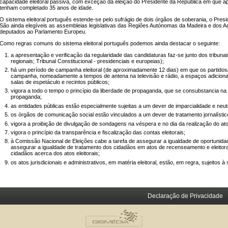
capacidade eleitoral passiva, com exceção da eleição do Presidente da República em que 
tenham completado 35 anos de idade.
O sistema eleitoral português estende-se pelo sufrágio de dois órgãos de soberania, o Pres
São ainda elegíveis as assembleias legislativas das Regiões Autónomas da Madeira e dos Aç
deputados ao Parlamento Europeu.
Como regras comuns do sistema eleitoral português podemos ainda destacar o seguinte:
a apresentação e verificação da regularidade das candidaturas faz-se junto dos tribunais
regionais; Tribunal Constitucional - presidenciais e europeias);
há um período de campanha eleitoral (de aproximadamente 12 dias) em que os partidos/
campanha, nomeadamente a tempos de antena na televisão e rádio, a espaços adicionai
salas de espetáculo e recintos públicos;
vigora a todo o tempo o princípio da liberdade de propaganda, que se consubstancia na
propaganda;
as entidades públicas estão especialmente sujeitas a um dever de imparcialidade e neut
os órgãos de comunicação social estão vinculados a um dever de tratamento jornalístico
vigora a proibição de divulgação de sondagens na véspera e no dia da realização do ato 
vigora o princípio da transparência e fiscalização das contas eleitorais;
à Comissão Nacional de Eleições cabe a tarefa de assegurar a igualdade de oportunid
assegurar a igualdade de tratamento dos cidadãos em atos de recenseamento e eleitora
cidadãos acerca dos atos eleitorais;
os atos jurisdicionais e administrativos, em matéria eleitoral, estão, em regra, sujeitos à
Declaração de Privacidade