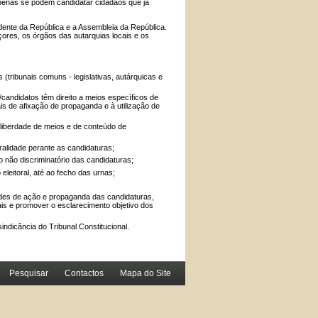
apenas se podem candidatar cidadãos que já
idente da República e a Assembleia da República.
ores, os órgãos das autarquias locais e os
 (tribunais comuns - legislativas, autárquicas e
candidatos têm direito a meios específicos de
s de afixação de propaganda e à utilização de
 liberdade de meios e de conteúdo de
ralidade perante as candidaturas;
 não discriminatório das candidaturas;
eleitoral, até ao fecho das urnas;
ades de ação e propaganda das candidaturas,
is e promover o esclarecimento objetivo dos
 sindicância do Tribunal Constitucional.
Pesquisar
Contactos
Mapa do Site