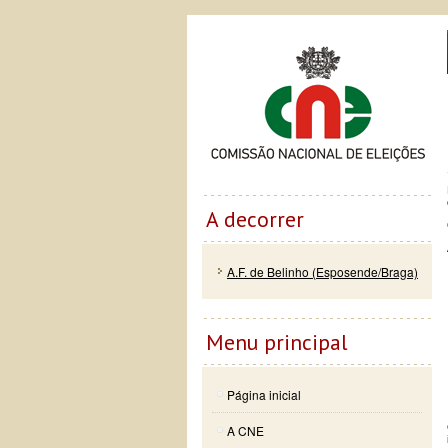
Passar
Skip to
Co
para o
navigation
conteúdo
principal
A decorrer
A.F. de Belinho (Esposende/Braga)
Menu principal
Página inicial
A CNE