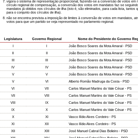
vigora o sistema de representação proporcional, fazendo-se a conversão de votos em
círculo regional de compensação, a conversão dos votos em mandatos faz-se segui
mandatos já obtidos nos círculos de ilha (isto é, são eliminados, para cada lista, tantos
para o conjunto dos círculos de ilha).
não se encontra prevista a imposição de limites à conversão de votos em mandatos, a
votos para que um partido se veja representado no parlamento regional.
Legislatura
Governo Regional
Nome do Presidente do Governo Reg
I
I
João Bosco Soares da Mota Amaral - PSD
II
II
João Bosco Soares da Mota Amaral - PSD
III
III
João Bosco Soares da Mota Amaral - PSD
IV
IV
João Bosco Soares da Mota Amaral - PSD
V
V
João Bosco Soares da Mota Amaral - PSD
V
VI
Alberto Romão Madruga da Costa - PSD
VI
VII
Carlos Manuel Martins do Vale César - PS
VII
VIII
Carlos Manuel Martins do Vale César - PS
VIII
IX
Carlos Manuel Martins do Vale César - PS
IX
X
Carlos Manuel Martins do Vale César - PS
X
XI
Vasco Ilídio Alves Cordeiro - PS
XI
XII
Vasco Ilídio Alves Cordeiro - PS
XII
XIII
José Manuel Cabral Dias Bolieiro - PSD
XIII
XIV
José Manuel Cabral Dias Bolieiro - PSD