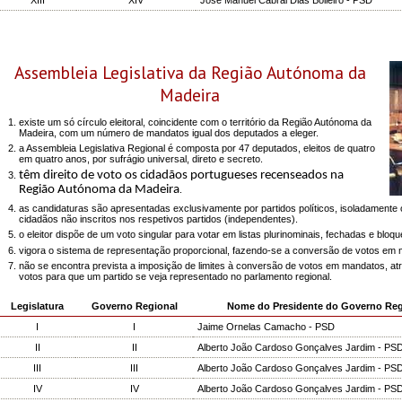
Assembleia Legislativa da Região Autónoma da
Madeira
existe um só círculo eleitoral, coincidente com o território da Região Autónoma da
Madeira, com um número de mandatos igual dos deputados a eleger.
a Assembleia Legislativa Regional é composta por 47 deputados, eleitos de quatro
em quatro anos, por sufrágio universal, direto e secreto.
têm direito de voto os cidadãos portugueses recenseados na
Região Autónoma da Madeira
.
as candidaturas são apresentadas exclusivamente por partidos políticos, isoladamente o
cidadãos não inscritos nos respetivos partidos (independentes).
o eleitor dispõe de um voto singular para votar em listas plurinominais, fechadas e bloq
vigora o sistema de representação proporcional, fazendo-se a conversão de votos em
não se encontra prevista a imposição de limites à conversão de votos em mandatos, a
votos para que um partido se veja representado no parlamento regional.
Legislatura
Governo Regional
Nome do Presidente do Governo Reg
I
I
Jaime Ornelas Camacho - PSD
II
II
Alberto João Cardoso Gonçalves Jardim - PS
III
III
Alberto João Cardoso Gonçalves Jardim - PS
IV
IV
Alberto João Cardoso Gonçalves Jardim - PS