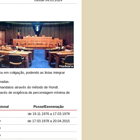
u em coligação, podendo as listas integrar
ueadas.
 mandatos através do método de Hondt.
través de exigência de percentagem mínima de
ional
Posse/Exoneração
de 19.11.1976 a 17.03.1978
D
de 17.03.1978 a 20.04.2015
D
D