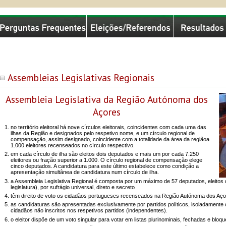
missão Nacional de Eleições
Assembleias Legislativas Regionais
Assembleia Legislativa da Região Autónoma dos
Açores
no território eleitoral há nove círculos eleitorais, coincidentes com cada uma das
ilhas da Região e designados pelo respetivo nome, e um círculo regional de
compensação, assim designado, coincidente com a totalidade da área da regiãoa
1.000 eleitores recenseados no círculo respectivo.
em cada círculo de ilha são eleitos dois deputados e mais um por cada 7.250
eleitores ou fração superior a 1.000. O círculo regional de compensação elege
cinco deputados. A candidatura para este último estabelece como condição a
apresentação simultânea de candidatura num círculo de ilha.
a Assembleia Legislativa Regional é composta por um máximo de 57 deputados, eleitos
legislatura), por sufrágio universal, direto e secreto
têm direito de voto os cidadãos portugueses recenseados na Região Autónoma dos Aço
as candidaturas são apresentadas exclusivamente por partidos políticos, isoladamente o
cidadãos não inscritos nos respetivos partidos (independentes).
o eleitor dispõe de um voto singular para votar em listas plurinominais, fechadas e bloq