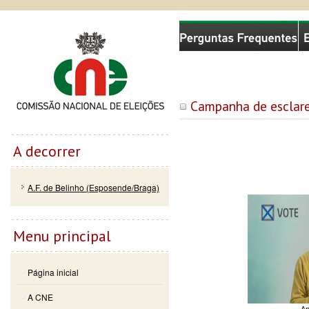
Passar
Skip to
Comissão Nacional de Eleições
para o
navigation
conteúdo
principal
Campanha de esclare
A decorrer
A.F. de Belinho (Esposende/Braga)
Menu principal
Página inicial
A CNE
Ap