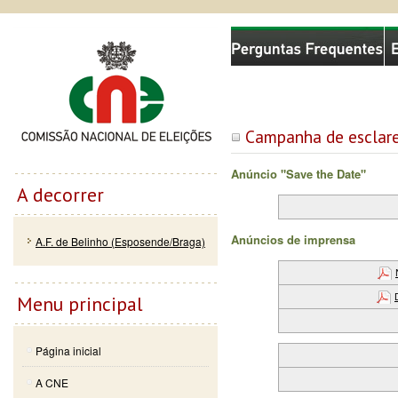
Passar
Skip to
Comissão Nacional de Eleições
para o
navigation
conteúdo
principal
Campanha de esclare
Anúncio "Save the Date"
A decorrer
Anúncios de imprensa
A.F. de Belinho (Esposende/Braga)
Menu principal
Página inicial
A CNE