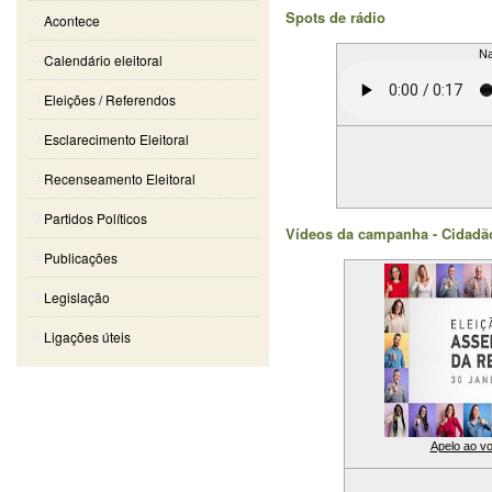
Spots de rádio
Acontece
Na
Calendário eleitoral
Eleições / Referendos
Esclarecimento Eleitoral
Recenseamento Eleitoral
Partidos Políticos
Vídeos da campanha - Cidadão
Publicações
Legislação
Ligações úteis
Apelo ao vo