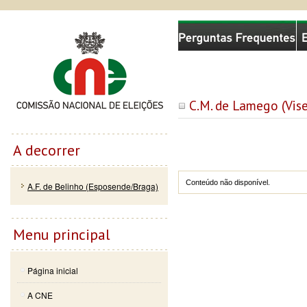
Passar
Skip to
Comissão Nacional de Eleições
para o
navigation
conteúdo
principal
C.M. de Lamego (Vis
A decorrer
Conteúdo não disponível.
A.F. de Belinho (Esposende/Braga)
Menu principal
Página inicial
A CNE