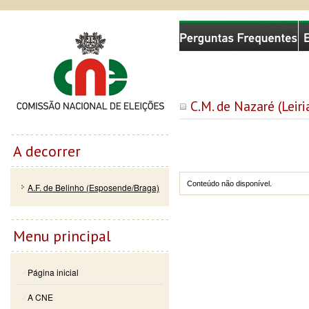
Passar
Skip to
Comissão Nacional de Eleições
para o
navigation
conteúdo
principal
C.M. de Nazaré (Leiri
A decorrer
Conteúdo não disponível.
A.F. de Belinho (Esposende/Braga)
Menu principal
Página inicial
A CNE