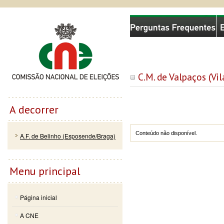
Passar
Skip to
Comissão Nacional de Eleições
para o
navigation
conteúdo
principal
C.M. de Valpaços (Vil
A decorrer
Conteúdo não disponível.
A.F. de Belinho (Esposende/Braga)
Menu principal
Página inicial
A CNE