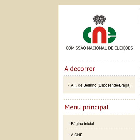
Passar
Skip to
Co
para o
navigation
conteúdo
principal
A decorrer
A.F. de Belinho (Esposende/Braga)
Menu principal
Página inicial
A CNE