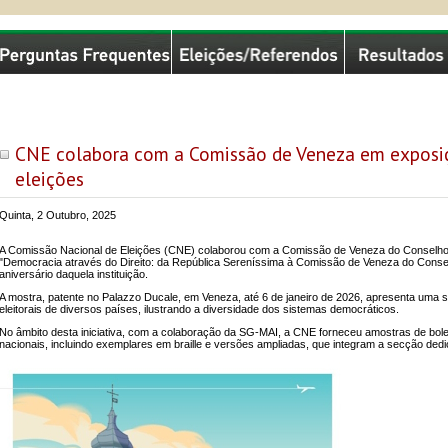
missão Nacional de Eleições
CNE colabora com a Comissão de Veneza em exposi
eleições
Quinta, 2 Outubro, 2025
A Comissão Nacional de Eleições (CNE) colaborou com a Comissão de Veneza do Conselho
"Democracia através do Direito: da República Sereníssima à Comissão de Veneza do Consel
aniversário daquela instituição.
A mostra, patente no Palazzo Ducale, em Veneza, até 6 de janeiro de 2026, apresenta uma 
eleitorais de diversos países, ilustrando a diversidade dos sistemas democráticos.
No âmbito desta iniciativa, com a colaboração da SG-MAI, a CNE forneceu amostras de boletin
nacionais, incluindo exemplares em braille e versões ampliadas, que integram a secção dedica