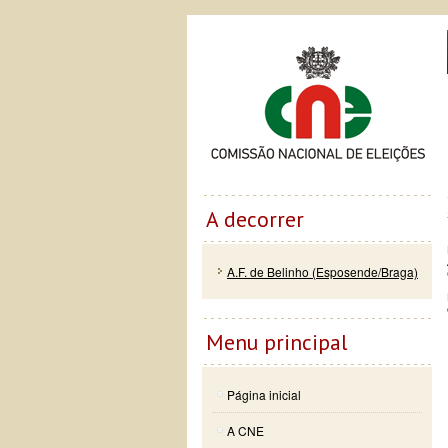
Passar
Skip to
Co
para o
navigation
conteúdo
principal
A decorrer
A.F. de Belinho (Esposende/Braga)
Menu principal
Página inicial
A CNE