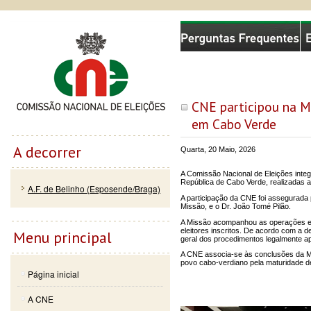
Passar
Skip to
Comissão Nacional de Eleições
para o
navigation
conteúdo
principal
CNE participou na M
em Cabo Verde
A decorrer
Quarta, 20 Maio, 2026
A Comissão Nacional de Eleições inte
República de Cabo Verde, realizadas a
A.F. de Belinho (Esposende/Braga)
A participação da CNE foi assegurada
Missão, e o Dr. João Tomé Pilão.
A Missão acompanhou as operações ele
eleitores inscritos. De acordo com a d
Menu principal
geral dos procedimentos legalmente ap
A CNE associa-se às conclusões da Mi
povo cabo-verdiano pela maturidade 
Página inicial
A CNE