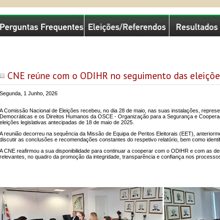
missão Nacional de Eleições
CNE reúne com o ODIHR no seguimento das eleições
Segunda, 1 Junho, 2026
A Comissão Nacional de Eleições recebeu, no dia 28 de maio, nas suas instalações, represen
Democráticas e os Direitos Humanos da OSCE - Organização para a Segurança e Coopera
eleições legislativas antecipadas de 18 de maio de 2025.
A reunião decorreu na sequência da Missão de Equipa de Peritos Eleitorais (EET), anterior
discutir as conclusões e recomendações constantes do respetivo relatório, bem como identifi
A CNE reafirmou a sua disponibilidade para continuar a cooperar com o ODIHR e com as dem
relevantes, no quadro da promoção da integridade, transparência e confiança nos processos 