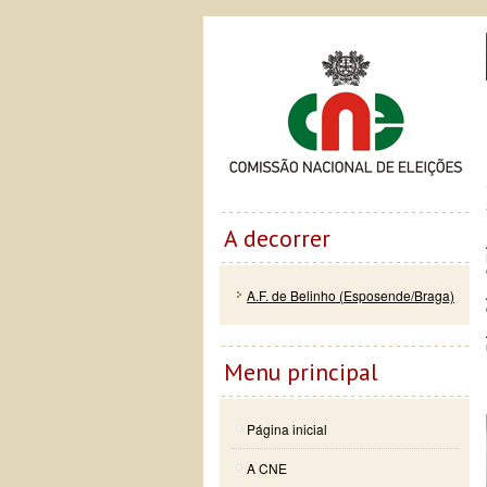
Passar
Skip to
Co
para o
navigation
conteúdo
principal
A decorrer
A.F. de Belinho (Esposende/Braga)
Menu principal
Página inicial
A CNE