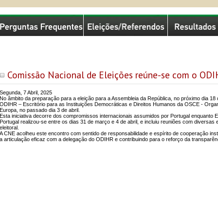
missão Nacional de Eleições
Comissão Nacional de Eleições reúne-se com o OD
Segunda, 7 Abril, 2025
No âmbito da preparação para a eleição para a Assembleia da República, no próximo dia 1
ODIHR – Escritório para as Instituições Democráticas e Direitos Humanos da OSCE - Org
Europa, no passado dia 3 de abril.
Esta iniciativa decorre dos compromissos internacionais assumidos por Portugal enquanto E
Portugal realizou-se entre os dias 31 de março e 4 de abril, e incluiu reuniões com diversa
eleitoral.
A CNE acolheu este encontro com sentido de responsabilidade e espírito de cooperação insti
a articulação eficaz com a delegação do ODIHR e contribuindo para o reforço da transparência