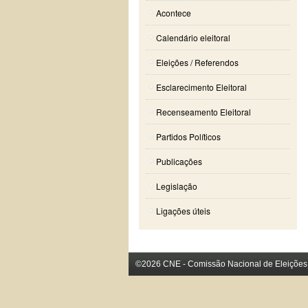
Acontece
Calendário eleitoral
Eleições / Referendos
Esclarecimento Eleitoral
Recenseamento Eleitoral
Partidos Políticos
Publicações
Legislação
Ligações úteis
©2026 CNE - Comissão Nacional de Eleições