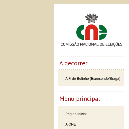
Passar
Skip to
Co
para o
navigation
conteúdo
principal
A decorrer
A.F. de Belinho (Esposende/Braga)
Menu principal
Página inicial
A CNE