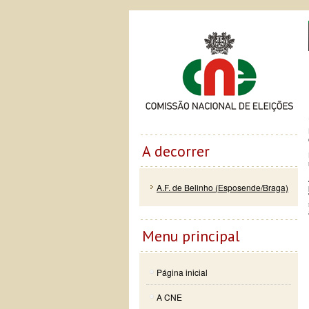
Passar
Skip to
Co
para o
navigation
conteúdo
principal
A decorrer
A.F. de Belinho (Esposende/Braga)
Menu principal
Página inicial
A CNE