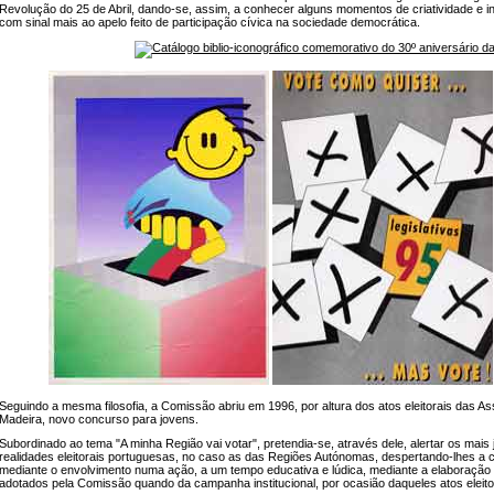
Revolução do 25 de Abril, dando-se, assim, a conhecer alguns momentos de criatividade e
com sinal mais ao apelo feito de participação cívica na sociedade democrática.
Seguindo a mesma filosofia, a Comissão abriu em 1996, por altura dos atos eleitorais das A
Madeira, novo concurso para jovens.
Subordinado ao tema "A minha Região vai votar", pretendia-se, através dele, alertar os mais 
realidades eleitorais portuguesas, no caso as das Regiões Autónomas, despertando-lhes a co
mediante o envolvimento numa ação, a um tempo educativa e lúdica, mediante a elaboração
adotados pela Comissão quando da campanha institucional, por ocasião daqueles atos eleito