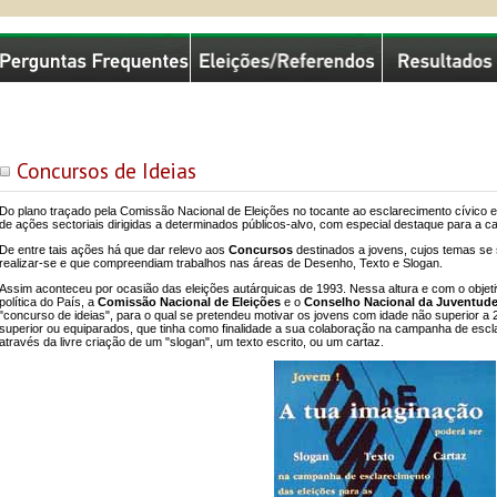
missão Nacional de Eleições
Concursos de Ideias
Do plano traçado pela Comissão Nacional de Eleições no tocante ao esclarecimento cívico e e
de ações sectoriais dirigidas a determinados públicos-alvo, com especial destaque para a 
De entre tais ações há que dar relevo aos
Concursos
destinados a jovens, cujos temas se
realizar-se e que compreendiam trabalhos nas áreas de Desenho, Texto e Slogan.
Assim aconteceu por ocasião das eleições autárquicas de 1993. Nessa altura e com o objetivo
política do País, a
Comissão Nacional de Eleições
e o
Conselho Nacional da Juventud
"concurso de ideias", para o qual se pretendeu motivar os jovens com idade não superior a
superior ou equiparados, que tinha como finalidade a sua colaboração na campanha de esclar
através da livre criação de um "slogan", um texto escrito, ou um cartaz.