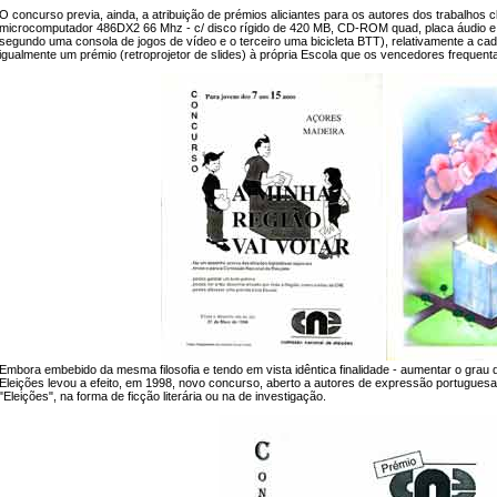
O concurso previa, ainda, a atribuição de prémios aliciantes para os autores dos trabalhos c
microcomputador 486DX2 66 Mhz - c/ disco rígido de 420 MB, CD-ROM quad, placa áudio e e
segundo uma consola de jogos de vídeo e o terceiro uma bicicleta BTT), relativamente a cada
igualmente um prémio (retroprojetor de slides) à própria Escola que os vencedores frequen
Embora embebido da mesma filosofia e tendo em vista idêntica finalidade - aumentar o grau d
Eleições levou a efeito, em 1998, novo concurso, aberto a autores de expressão portuguesa
"Eleições", na forma de ficção literária ou na de investigação.