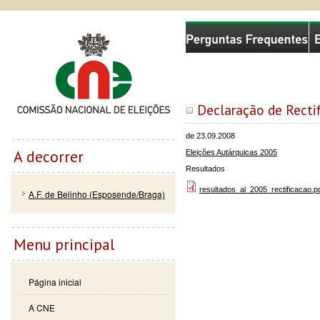
Passar
Skip to
Comissão Nacional de Eleições
para o
navigation
conteúdo
principal
Declaração de Recti
de 23.09.2008
A decorrer
Eleições Autárquicas 2005
Resultados
resultados_al_2005_rectificacao.p
A.F. de Belinho (Esposende/Braga)
Menu principal
Página inicial
A CNE