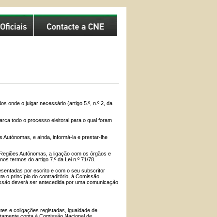
 onde o julgar necessário (artigo 5.º, n.º 2, da
a todo o processo eleitoral para o qual foram
Autónomas, e ainda, informá-la e prestar-lhe
 Regiões Autónomas, a ligação com os órgãos e
os termos do artigo 7.º da Lei n.º 71/78.
entadas por escrito e com o seu subscritor
ta o princípio do contraditório, à Comissão
missão deverá ser antecedida por uma comunicação
tes e coligações registadas, igualdade de
iatamente conta à Comissão Nacional de