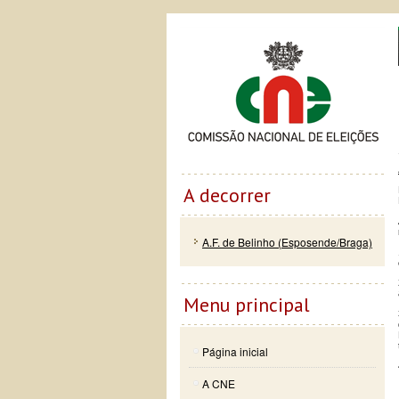
Passar
Skip to
Co
para o
navigation
conteúdo
principal
A decorrer
A.F. de Belinho (Esposende/Braga)
Menu principal
Página inicial
A CNE