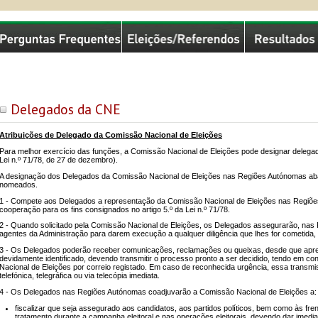
missão Nacional de Eleições
Delegados da CNE
Atribuições de Delegado da Comissão Nacional de Eleições
Para melhor exercício das funções, a Comissão Nacional de Eleições pode designar delegados
Lei n.º 71/78, de 27 de dezembro).
A designação dos Delegados da Comissão Nacional de Eleições nas Regiões Autónomas abarc
nomeados.
1 - Compete aos Delegados a representação da Comissão Nacional de Eleições nas Regiões 
cooperação para os fins consignados no artigo 5.º da Lei n.º 71/78.
2 - Quando solicitado pela Comissão Nacional de Eleições, os Delegados assegurarão, nas
agentes da Administração para darem execução a qualquer diligência que lhes for cometida, n
3 - Os Delegados poderão receber comunicações, reclamações ou queixas, desde que apres
devidamente identificado, devendo transmitir o processo pronto a ser decidido, tendo em con
Nacional de Eleições por correio registado. Em caso de reconhecida urgência, essa trans
telefónica, telegráfica ou via telecópia imediata.
4 - Os Delegados nas Regiões Autónomas coadjuvarão a Comissão Nacional de Eleições a:
fiscalizar que seja assegurado aos candidatos, aos partidos políticos, bem como às fren
tratamento durante a campanha eleitoral e nas operações eleitorais, devendo dar imed