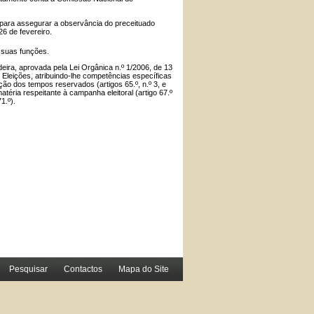
, para assegurar a observância do preceituado
26 de fevereiro.
 suas funções.
eira, aprovada pela Lei Orgânica n.º 1/2006, de 13
 Eleições, atribuindo-lhe competências específicas
buição dos tempos reservados (artigos 65.º, n.º 3, e
atéria respeitante à campanha eleitoral (artigo 67.º
1.º).
Pesquisar
Contactos
Mapa do Site