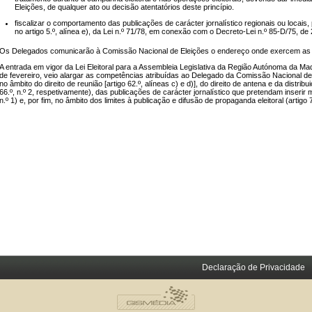
Eleições, de qualquer ato ou decisão atentatórios deste princípio.
fiscalizar o comportamento das publicações de carácter jornalístico regionais ou locais
no artigo 5.º, alínea e), da Lei n.º 71/78, em conexão com o Decreto-Lei n.º 85-D/75, de 
Os Delegados comunicarão à Comissão Nacional de Eleições o endereço onde exercem as
A entrada em vigor da Lei Eleitoral para a Assembleia Legislativa da Região Autónoma da Mad
de fevereiro, veio alargar as competências atribuídas ao Delegado da Comissão Nacional de
no âmbito do direito de reunião [artigo 62.º, alíneas c) e d)], do direito de antena e da distri
66.º, n.º 2, respetivamente), das publicações de carácter jornalístico que pretendam inserir m
n.º 1) e, por fim, no âmbito dos limites à publicação e difusão de propaganda eleitoral (artigo 7
Declaração de Privacidade