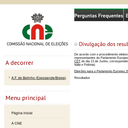
Passar
Skip to
Comissão Nacional de Eleições
para o
navigation
conteúdo
principal
Divulgação dos result
De acordo com o procedimento eleitor
representantes do Parlamento Europeu 
A decorrer
CET
do dia 13 de Junho, corresponden
Itália e Polónia)
Eleições para o Parlamento Europeu 
A.F. de Belinho (Esposende/Braga)
Resultados
Menu principal
Página inicial
A CNE