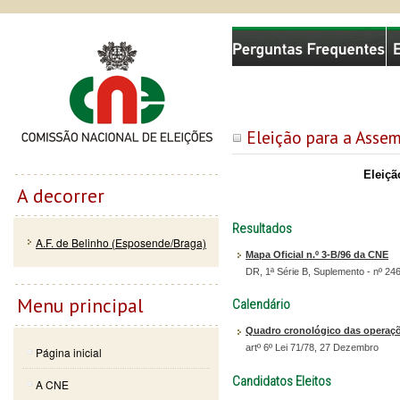
Passar
Skip to
Comissão Nacional de Eleições
para o
navigation
conteúdo
principal
Eleição para a Asse
Eleiçã
A decorrer
Resultados
A.F. de Belinho (Esposende/Braga)
Mapa Oficial n.º 3-B/96 da CNE
DR, 1ª Série B, Suplemento - nº 24
Menu principal
Calendário
Quadro cronológico das operaçõe
artº 6º Lei 71/78, 27 Dezembro
Página inicial
Candidatos Eleitos
A CNE