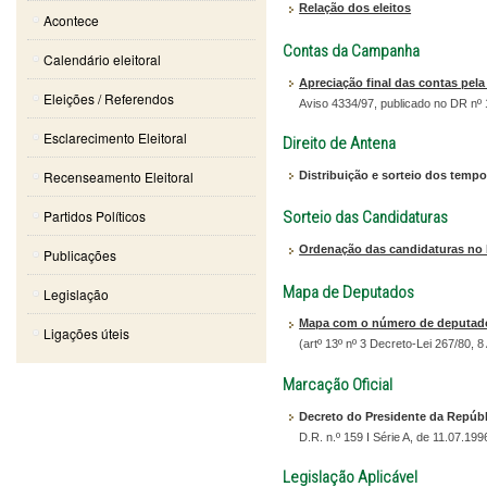
Relação dos eleitos
Acontece
Contas da Campanha
Calendário eleitoral
Apreciação final das contas pel
Eleições / Referendos
Aviso 4334/97, publicado no DR nº 1
Esclarecimento Eleitoral
Direito de Antena
Recenseamento Eleitoral
Distribuição e sorteio dos temp
Partidos Políticos
Sorteio das Candidaturas
Ordenação das candidaturas no bo
Publicações
Mapa de Deputados
Legislação
Mapa com o número de deputados
Ligações úteis
(artº 13º nº 3 Decreto-Lei 267/80, 8
Marcação Oficial
Decreto do Presidente da Repúbli
D.R. n.º 159 I Série A, de 11.07.199
Legislação Aplicável