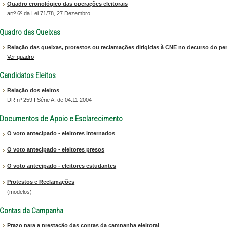
Quadro cronológico das operações eleitorais
artº 6º da Lei 71/78, 27 Dezembro
Quadro das Queixas
Relação das queixas, protestos ou reclamações dirigidas à CNE no decurso do per
Ver quadro
Candidatos Eleitos
Relação dos eleitos
DR nº 259 I Série A, de 04.11.2004
Documentos de Apoio e Esclarecimento
O voto antecipado - eleitores internados
O voto antecipado - eleitores presos
O voto antecipado - eleitores estudantes
Protestos e Reclamações
(modelos)
Contas da Campanha
Prazo para a prestação das contas da campanha eleitoral