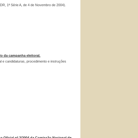
 DR, 1ª Série A, de 4 de Novembro de 2004).
do da campanha eleitoral.
l e candidaturas, procedimento e instruções
a Oficial nº 3/2004 da Comissão Nacional de