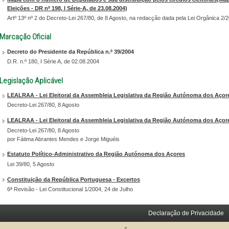
Eleições - DR nº 198, I Série-A, de 23.08.2004)
Artº 13º nº 2 do Decreto-Lei 267/80, de 8 Agosto, na redacção dada pela Lei Orgânica 2/
Marcação Oficial
Decreto do Presidente da República n.º 39/2004
D.R. n.º 180, I Série A, de 02.08.2004
Legislação Aplicável
LEALRAA - Lei Eleitoral da Assembleia Legislativa da Região Autónoma dos Açores
Decreto-Lei 267/80, 8 Agosto
LEALRAA - Lei Eleitoral da Assembleia Legislativa da Região Autónoma dos Açor
Decreto-Lei 267/80, 8 Agosto
por Fátima Abrantes Mendes e Jorge Miguéis
Estatuto Político-Administrativo da Região Autónoma dos Açores
Lei 39/80, 5 Agosto
Constituição da República Portuguesa - Excertos
6ª Revisão - Lei Constitucional 1/2004, 24 de Julho
Declaração de Privacidade