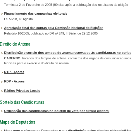
Termina a 2 de Fevereiro de 2005 (90 dias após a publicação dos resultados da eleição -
Financiamento das campanhas eleitorais
Lei 56/98, 18 Agosto
Apreciação final das contas pela Comissão Nacional de Eleições
Relatório 10/2005, publicado no DR nº 249, II Série, de 29.12.2005
Direito de Antena
Distribuição e sorteio dos tempos de antena reservados às candidaturas no perío
CADERNO
: horários dos tempos de antena, contactos dos órgãos de comunicação socia
técnicas para o exercício do direito de antena.
RTP - Açores
RDP - Açores
Rádios Privadas Locais
Sorteio das Candidaturas
Ordenação das candidaturas no boletim de voto por círculo eleitoral
Mapa de Deputados
Mapa com o número de Deputados e sua distribuição pelos círculos eleitorais(Map