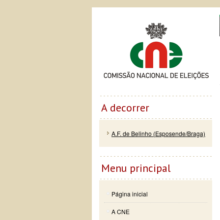
Passar
Skip to
Co
para o
navigation
conteúdo
principal
A decorrer
A.F. de Belinho (Esposende/Braga)
Menu principal
Página inicial
A CNE