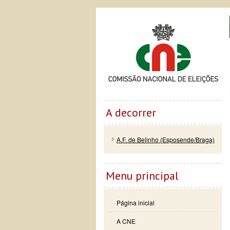
Passar
Skip to
Co
para o
navigation
conteúdo
principal
A decorrer
A.F. de Belinho (Esposende/Braga)
Menu principal
Página inicial
A CNE