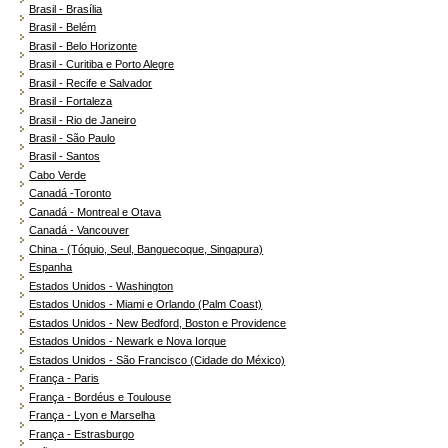
Brasil - Brasília
Brasil - Belém
Brasil - Belo Horizonte
Brasil - Curitiba e Porto Alegre
Brasil - Recife e Salvador
Brasil - Fortaleza
Brasil - Rio de Janeiro
Brasil - São Paulo
Brasil - Santos
Cabo Verde
Canadá -Toronto
Canadá - Montreal e Otava
Canadá - Vancouver
China - (Tóquio, Seul, Banguecoque, Singapura)
Espanha
Estados Unidos - Washington
Estados Unidos - Miami e Orlando (Palm Coast)
Estados Unidos - New Bedford, Boston e Providence
Estados Unidos - Newark e Nova Iorque
Estados Unidos - São Francisco (Cidade do México)
França - Paris
França - Bordéus e Toulouse
França - Lyon e Marselha
França - Estrasburgo