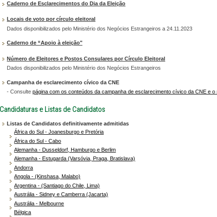
Caderno de Esclarecimentos do Dia da Eleição
Locais de voto por círculo eleitoral
Dados disponibilizados pelo Ministério dos Negócios Estrangeiros a 24.11.2023
Caderno de “Apoio à eleição"
Número de Eleitores e Postos Consulares por Círculo Eleitoral
Dados disponibilizados pelo Ministério dos Negócios Estrangeiros
Campanha de esclarecimento cívico da CNE
- Consulte
página com os conteúdos da campanha de esclarecimento cívico da CNE e o r
Candidaturas e Listas de Candidatos
Listas de Candidatos definitivamente admitidas
África do Sul - Joanesburgo e Pretória
África do Sul - Cabo
Alemanha - Dusseldorf, Hamburgo e Berlim
Alemanha - Estugarda (Varsóvia, Praga, Bratislava)
Andorra
Angola - (Kinshasa, Malabo)
Argentina - (Santiago do Chile, Lima)
Austrália - Sidney e Camberra (Jacarta)
Austrália - Melbourne
Bélgica