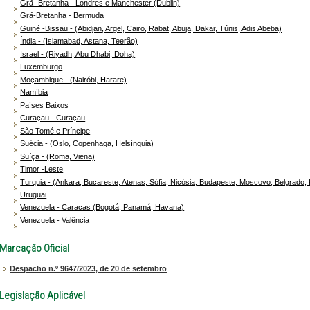
Grã -Bretanha - Londres e Manchester (Dublin)
Grã-Bretanha - Bermuda
Guiné -Bissau - (Abidjan, Argel, Cairo, Rabat, Abuja, Dakar, Túnis, Adis Abeba)
Índia - (Islamabad, Astana, Teerão)
Israel - (Riyadh, Abu Dhabi, Doha)
Luxemburgo
Moçambique - (Nairóbi, Harare)
Namíbia
Países Baixos
Curaçau - Curaçau
São Tomé e Príncipe
Suécia - (Oslo, Copenhaga, Helsínquia)
Suíça - (Roma, Viena)
Timor -Leste
Turquia - (Ankara, Bucareste, Atenas, Sófia, Nicósia, Budapeste, Moscovo, Belgrado, 
Uruguai
Venezuela - Caracas (Bogotá, Panamá, Havana)
Venezuela - Valência
Marcação Oficial
Despacho n.º 9647/2023, de 20 de setembro
Legislação Aplicável