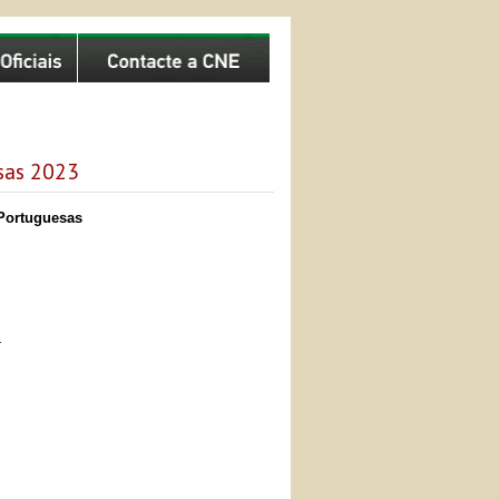
sas 2023
Portuguesas
.