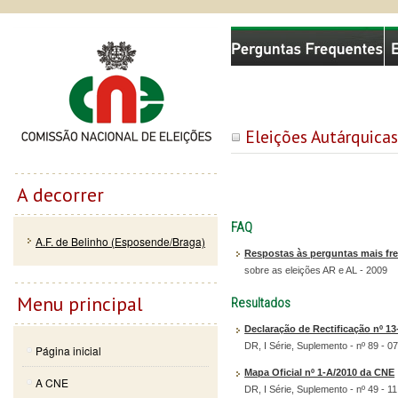
Passar
Skip to
Comissão Nacional de Eleições
para o
navigation
conteúdo
principal
Eleições Autárquica
A decorrer
FAQ
A.F. de Belinho (Esposende/Braga)
Respostas às perguntas mais fr
sobre as eleições AR e AL - 2009
Menu principal
Resultados
Declaração de Rectificação nº 13
DR, I Série, Suplemento - nº 89 - 0
Página inicial
Mapa Oficial nº 1-A/2010 da CNE
A CNE
DR, I Série, Suplemento - nº 49 - 1