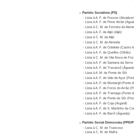
Partido Socialista (PS)
- Lista à A. F. de Pussos (Alvaiáze
- Lista à A. F. de Pena Verde (Aguia
- Lista à C. M. de Ferreira do Alent
- Lista à A. F. de Alijó (Alijó)
- Lista à C. M. de Alijó
- Lista à C. M. de Almeida
- Lista à A. F. de Odeleite (Castro 
- Lista à A. F. de Quelfes (Olhão)
- Lista à C. M. de Vila Nova de Fo
- Lista à A. F. de Santana da Serra
- Lista à A. F. de Travassô (Águed
- Lista à A. M. de Ponte de Sôr
- Lista à A. F. de Vale de Açor (Pon
- Lista à A. F. de Montargil (Ponte 
- Lista à A. F. de Foros do Arrão (
- Lista à A. F. de Tramaga (Ponte d
- Lista à A. F. de Ponte de Sôr (Po
- Lista à A. F. de Coja (Arganil)
- Lista à A. F. de S. Martinho da Cor
- Lista à A. F. de Barrô (Águeda)
Partido Social Democrata (PPD/
- Lista à C. M. de Trancoso
- Lista à C. M. de Mafra