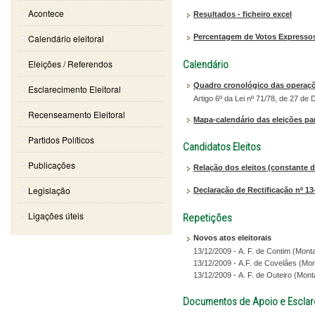
Acontece
Resultados - ficheiro excel
Calendário eleitoral
Percentagem de Votos Expressos 
Eleições / Referendos
Calendário
Quadro cronológico das operaçõe
Esclarecimento Eleitoral
Artigo 6º da Lei nº 71/78, de 27 d
Recenseamento Eleitoral
Mapa-calendário das eleições par
Partidos Políticos
Candidatos Eleitos
Publicações
Relação dos eleitos (constante d
Legislação
Declaração de Rectificação nº 13
Ligações úteis
Repetições
Novos atos eleitorais
13/12/2009 - A. F. de Contim (Montal
13/12/2009 - A.F. de Covelães (Mont
13/12/2009 - A. F. de Outeiro (Monta
Documentos de Apoio e Escla