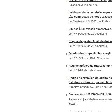
LEOAL - Lei Eleitoral dos Órgão
Edição de Julho de 2005
Lei da paridade: estabelece que 
são compostas de modo a asseg
Lei Orgânica nº 3/2006, de 21 de A
Limites à renovação sucessiva d
Lei nº 46/2005, de 29 de Agosto
Regime de gestão limitada dos ór
Lei nº 47/2005, de 29 de Agosto
Quadro de competências e regim
Lei nº 169/99, de 18 de Setembro
Regime jurídico da tutela admini
Lei nº 27/96, de 1 de Agosto
Regras de exercício do direito d
Estado-membro de que não tenh
Directiva nº 94/80/CE, de 12 de D
Declaração nº 252/2009 (DR, II S
Países a cujos cidadãos é reconhec
locais.