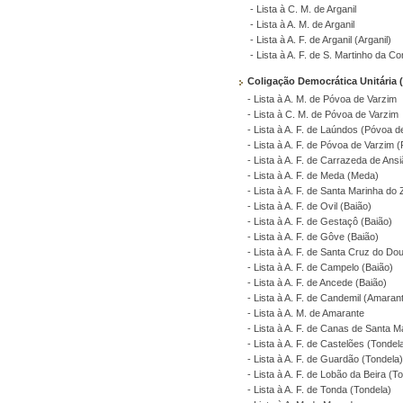
- Lista à C. M. de Arganil
- Lista à A. M. de Arganil
- Lista à A. F. de Arganil (Arganil)
- Lista à A. F. de S. Martinho da Cor
Coligação Democrática Unitária
- Lista à A. M. de Póvoa de Varzim
- Lista à C. M. de Póvoa de Varzim
- Lista à A. F. de Laúndos (Póvoa d
- Lista à A. F. de Póvoa de Varzim 
- Lista à A. F. de Carrazeda de An
- Lista à A. F. de Meda (Meda)
- Lista à A. F. de Santa Marinha do
- Lista à A. F. de Ovil (Baião)
- Lista à A. F. de Gestaçô (Baião)
- Lista à A. F. de Gôve (Baião)
- Lista à A. F. de Santa Cruz do Do
- Lista à A. F. de Campelo (Baião)
- Lista à A. F. de Ancede (Baião)
- Lista à A. F. de Candemil (Amaran
- Lista à A. M. de Amarante
- Lista à A. F. de Canas de Santa M
- Lista à A. F. de Castelões (Tondel
- Lista à A. F. de Guardão (Tondela
- Lista à A. F. de Lobão da Beira (T
- Lista à A. F. de Tonda (Tondela)