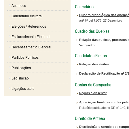
Acontece
Calendário
Calendário eleitoral
Quadro cronológico das operaçõe
artº 6º Lei 71/78, 27 Dezembro
Eleições / Referendos
Quadro das Queixas
Esclarecimento Eleitoral
Relação das queixas, protestos 
Ver quadro
Recenseamento Eleitoral
Candidatos Eleitos
Partidos Políticos
Relação dos eleitos
Publicações
Declaração de Rectificação nº 2/
Legislação
Contas da Campanha
Ligações úteis
Regras a observar
Apreciação final das contas pel
Relatório publicado no DR nº 140, I
Direito de Antena
Distribuição e sorteio dos temp