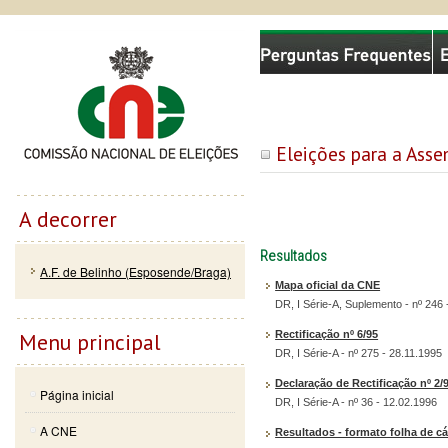
Passar
Skip to
Comissão Nacional de Eleições
para o
navigation
conteúdo
principal
Eleições para a Ass
A decorrer
Resultados
A.F. de Belinho (Esposende/Braga)
Mapa oficial da CNE
DR, I Série-A, Suplemento - nº 246 
Rectificação nº 6/95
Menu principal
DR, I Série-A - nº 275 - 28.11.1995
Declaração de Rectificação nº 2/
Página inicial
DR, I Série-A - nº 36 - 12.02.1996
A CNE
Resultados - formato folha de cá