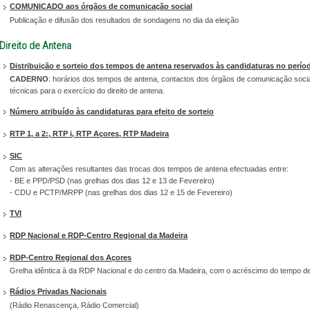
COMUNICADO aos órgãos de comunicação social
Publicação e difusão dos resultados de sondagens no dia da eleição
Direito de Antena
Distribuição e sorteio dos tempos de antena reservados às candidaturas no perío
CADERNO
: horários dos tempos de antena, contactos dos órgãos de comunicação socia
técnicas para o exercício do direito de antena.
Número atribuído às candidaturas para efeito de sorteio
RTP 1, a 2:, RTP i, RTP Açores, RTP Madeira
SIC
Com as alterações resultantes das trocas dos tempos de antena efectuadas entre:
- BE e PPD/PSD (nas grelhas dos dias 12 e 13 de Fevereiro)
- CDU e PCTP/MRPP (nas grelhas dos dias 12 e 15 de Fevereiro)
TVI
RDP Nacional e RDP-Centro Regional da Madeira
RDP-Centro Regional dos Açores
Grelha idêntica à da RDP Nacional e do centro da Madeira, com o acréscimo do tempo d
Rádios Privadas Nacionais
(Rádio Renascença, Rádio Comercial)