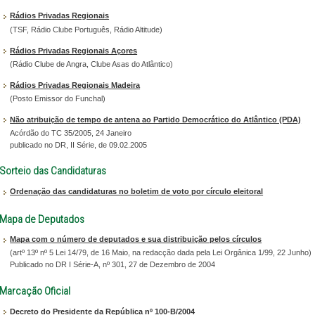
Rádios Privadas Regionais
(TSF, Rádio Clube Português, Rádio Altitude)
Rádios Privadas Regionais Açores
(Rádio Clube de Angra, Clube Asas do Atlântico)
Rádios Privadas Regionais Madeira
(Posto Emissor do Funchal)
Não atribuição de tempo de antena ao Partido Democrático do Atlântico (PDA)
Acórdão do TC 35/2005, 24 Janeiro
publicado no DR, II Série, de 09.02.2005
Sorteio das Candidaturas
Ordenação das candidaturas no boletim de voto por círculo eleitoral
Mapa de Deputados
Mapa com o número de deputados e sua distribuição pelos círculos
(artº 13º nº 5 Lei 14/79, de 16 Maio, na redacção dada pela Lei Orgânica 1/99, 22 Junho)
Publicado no DR I Série-A, nº 301, 27 de Dezembro de 2004
Marcação Oficial
Decreto do Presidente da República nº 100-B/2004