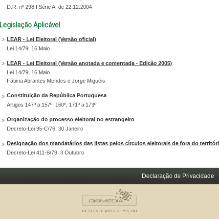
D.R. nº 298 I Série A, de 22.12.2004
Legislação Aplicável
LEAR - Lei Eleitoral (Versão oficial)
Lei 14/79, 16 Maio
LEAR - Lei Eleitoral (Versão anotada e comentada - Edição 2005)
Lei 14/79, 16 Maio
Fátima Abrantes Mendes e Jorge Miguéis
Constituição da República Portuguesa
Artigos 147º a 157º, 160º, 171º a 173º
Organização do processo eleitoral no estrangeiro
Decreto-Lei 95-C/76, 30 Janeiro
Designação dos mandatários das listas pelos círculos eleitorais de fora do territór
Decreto-Lei 411-B/79, 3 Outubro
Declaração de Privacidade