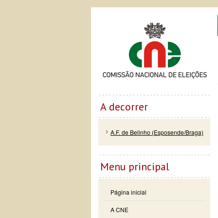
Passar
Skip to
Co
para o
navigation
conteúdo
principal
A decorrer
A.F. de Belinho (Esposende/Braga)
Menu principal
Página inicial
A CNE