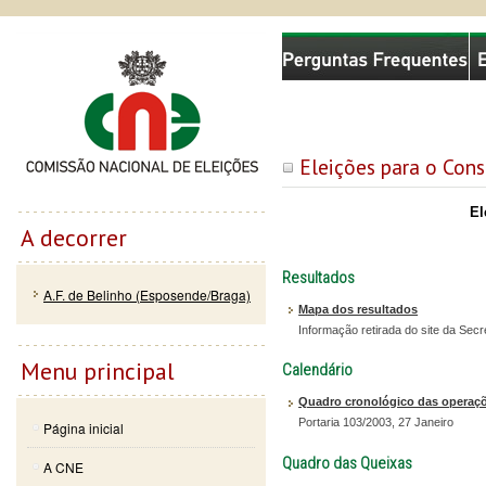
Passar
Skip to
Comissão Nacional de Eleições
para o
navigation
conteúdo
principal
Eleições para o Con
El
A decorrer
Resultados
A.F. de Belinho (Esposende/Braga)
Mapa dos resultados
Informação retirada do site da Se
Menu principal
Calendário
Quadro cronológico das operaçõe
Portaria 103/2003, 27 Janeiro
Página inicial
Quadro das Queixas
A CNE