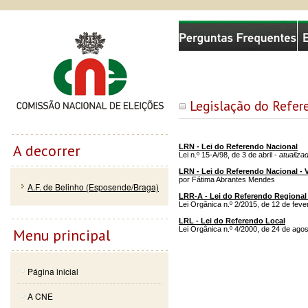
Passar
Skip to
Comissão Nacional de Eleições
para o
navigation
conteúdo
principal
Legislação do Refer
A decorrer
LRN - Lei do Referendo Nacional
Lei n.º 15-A/98, de 3 de abril -
atualiza
LRN - Lei do Referendo Nacional -
por Fátima Abrantes Mendes
A.F. de Belinho (Esposende/Braga)
LRR-A - Lei do Referendo Regional
Lei Orgânica n.º 2/2015, de 12 de fev
LRL - Lei do Referendo Local
Lei Orgânica n.º 4/2000, de 24 de ago
Menu principal
Página inicial
A CNE