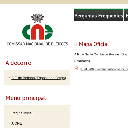
Passar
Skip to
Comissão Nacional de Eleições
para o
navigation
conteúdo
principal
Mapa Oficial
A.F. de Santa Comba de Rossas (Bra
A decorrer
Resultados
al_int_2006_santacombarossas_re
A.F. de Belinho (Esposende/Braga)
Menu principal
Página inicial
A CNE