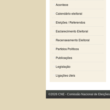
Acontece
Calendário eleitoral
Eleições / Referendos
Esclarecimento Eleitoral
Recenseamento Eleitoral
Partidos Políticos
Publicações
Legislação
Ligações úteis
©2026 CNE - Comissão Nacional de Eleições