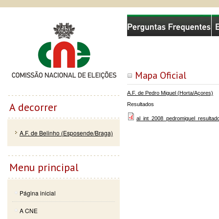
Passar
Skip to
Comissão Nacional de Eleições
para o
navigation
conteúdo
principal
Mapa Oficial
A.F. de Pedro Miguel (Horta/Açores)
A decorrer
Resultados
al_int_2008_pedromiguel_resultad
A.F. de Belinho (Esposende/Braga)
Menu principal
Página inicial
A CNE