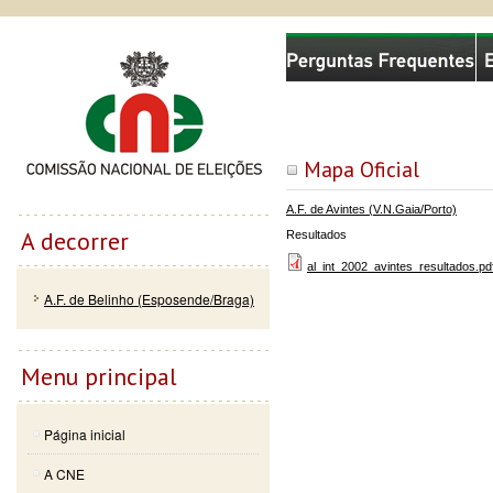
Passar
Skip to
Comissão Nacional de Eleições
para o
navigation
conteúdo
principal
Mapa Oficial
A.F. de Avintes (V.N.Gaia/Porto)
A decorrer
Resultados
al_int_2002_avintes_resultados.pd
A.F. de Belinho (Esposende/Braga)
Menu principal
Página inicial
A CNE