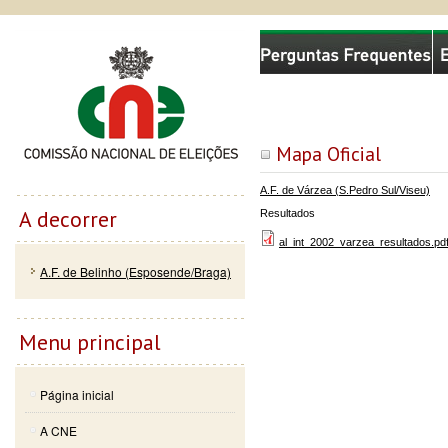
Passar
Skip to
Comissão Nacional de Eleições
para o
navigation
conteúdo
principal
Mapa Oficial
A.F. de Várzea (S.Pedro Sul/Viseu)
A decorrer
Resultados
al_int_2002_varzea_resultados.pd
A.F. de Belinho (Esposende/Braga)
Menu principal
Página inicial
A CNE