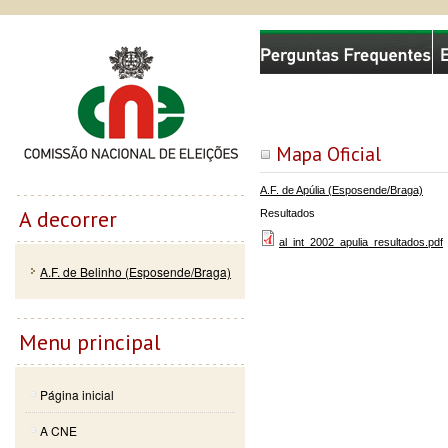
Passar
Skip to
Comissão Nacional de Eleições
para o
navigation
conteúdo
principal
Mapa Oficial
A.F. de Apúlia (Esposende/Braga)
A decorrer
Resultados
al_int_2002_apulia_resultados.pdf
A.F. de Belinho (Esposende/Braga)
Menu principal
Página inicial
A CNE