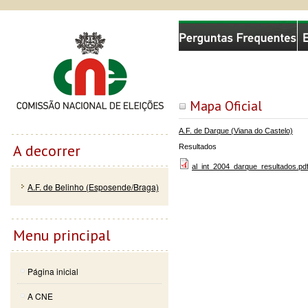
Passar
Skip to
Comissão Nacional de Eleições
para o
navigation
conteúdo
principal
Mapa Oficial
A.F. de Darque (Viana do Castelo)
A decorrer
Resultados
al_int_2004_darque_resultados.pd
A.F. de Belinho (Esposende/Braga)
Menu principal
Página inicial
A CNE