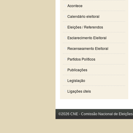
Acontece
Calendário eleitoral
Eleições / Referendos
Esclarecimento Eleitoral
Recenseamento Eleitoral
Partidos Políticos
Publicações
Legislação
Ligações úteis
©2026 CNE - Comissão Nacional de Eleições