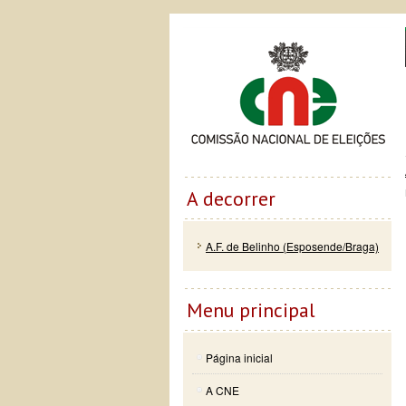
Passar
Skip to
Co
para o
navigation
conteúdo
principal
A decorrer
A.F. de Belinho (Esposende/Braga)
Menu principal
Página inicial
A CNE