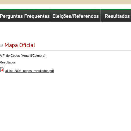
missão Nacional de Eleições
Mapa Oficial
A.F. de Cepos (Arganil/Coimbra)
Resultados
al_int_2004_cepos_resultados.pdf