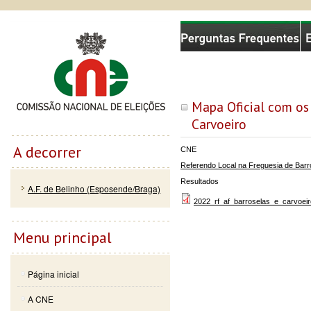
Passar
Skip to
Comissão Nacional de Eleições
para o
navigation
conteúdo
principal
Mapa Oficial com os 
Carvoeiro
A decorrer
CNE
Referendo Local na Freguesia de Barr
Resultados
A.F. de Belinho (Esposende/Braga)
2022_rf_af_barroselas_e_carvoeir
Menu principal
Página inicial
A CNE