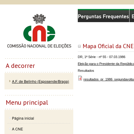
Passar
Skip to
Comissão Nacional de Eleições
para o
navigation
conteúdo
principal
Mapa Oficial da CNE
DR, 1ª Série - nº 55 - 07.03.1986
A decorrer
Eleição para o Presidente da Repúblic
Resultados
resultados_pr_1986_segundavolta
A.F. de Belinho (Esposende/Braga)
Menu principal
Página inicial
A CNE