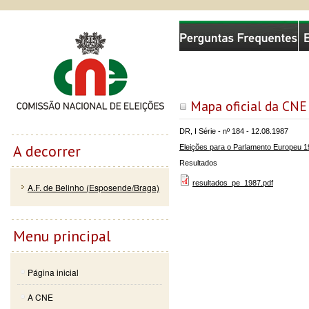
Passar
Skip to
Comissão Nacional de Eleições
para o
navigation
conteúdo
principal
Mapa oficial da CNE
DR, I Série - nº 184 - 12.08.1987
A decorrer
Eleições para o Parlamento Europeu 
Resultados
resultados_pe_1987.pdf
A.F. de Belinho (Esposende/Braga)
Menu principal
Página inicial
A CNE